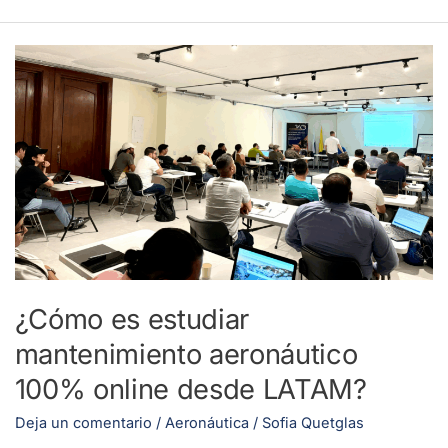
¿Cómo
es
estudiar
mantenimiento
aeronáutico
100%
online
desde
LATAM?
¿Cómo es estudiar
mantenimiento aeronáutico
100% online desde LATAM?
Deja un comentario
/
Aeronáutica
/
Sofia Quetglas