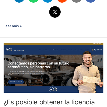
Leer más »
¿Es
posible
obtener
la
licencia
EASA
o
FAA
si
¿Es posible obtener la licencia
vives