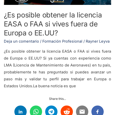
FAA
si
¿Es posible obtener la licencia
vives
EASA o FAA si vives fuera de
fuera
de
Europa o EE.UU?
Europa
Deja un comentario
/
Formación Profesional
/
Rayner Leyva
o
EE.UU?
¿Es posible obtener la licencia EASA o FAA si vives fuera
de Europa o EE.UU? Si ya cuentas con experiencia como
LMA (Licencia de Mantenimiento de Aeronaves) en tu país,
probablemente te has preguntado si puedes avanzar un
paso más y validar tu perfil para trabajar en Europa o
Estados Unidos.La buena noticia es que
Share this...