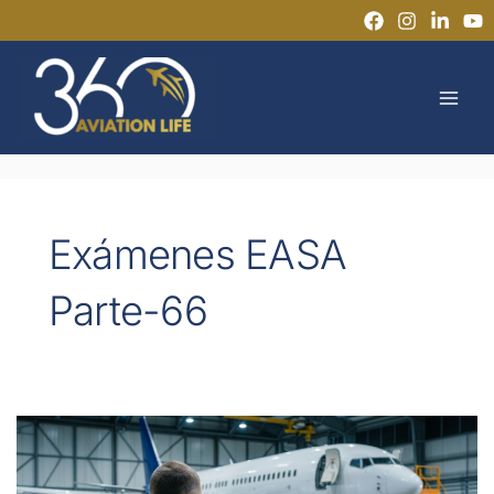
Ir
al
MAI
contenido
MEN
Exámenes EASA
Parte-66
¿Quién
obtiene
realmente