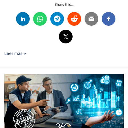
Share this...
Leer más »
¿Es
posible
obtener
la
licencia
EASA
o