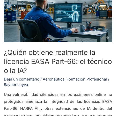
la
licencia
EASA
Part-
66:
el
técnico
¿Quién obtiene realmente la
o
licencia EASA Part-66: el técnico
la
o la IA?
IA?
Deja un comentario
/
Aeronáutica
,
Formación Profesional
/
Rayner Leyva
Una vulnerabilidad silenciosa en los exámenes online no
protegidos amenaza la integridad de las licencias EASA
Part-66. HARPA AI y otras extensiones de IA dentro del
navegador permiten obtener respuestas durante el examen