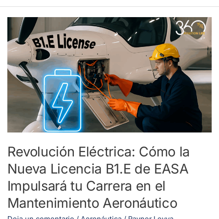
Revolución
Eléctrica:
Cómo
la
Nueva
Licencia
B1.E
de
EASA
Impulsará
Revolución Eléctrica: Cómo la
tu
Nueva Licencia B1.E de EASA
Carrera
en
Impulsará tu Carrera en el
el
Mantenimiento Aeronáutico
Mantenimiento