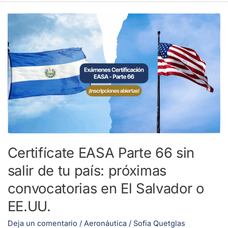
Certifícate
EASA
Parte
66
sin
salir
de
tu
país:
próximas
Certifícate EASA Parte 66 sin
convocatorias
salir de tu país: próximas
en
El
convocatorias en El Salvador o
Salvador
EE.UU.
o
Deja un comentario
/
Aeronáutica
/
Sofia Quetglas
EE.UU.