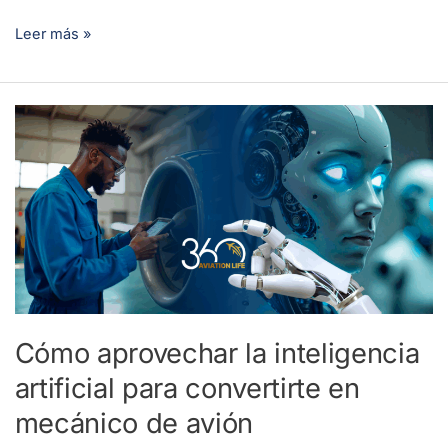
Leer más »
Cómo
aprovechar
la
inteligencia
artificial
para
convertirte
en
mecánico
Cómo aprovechar la inteligencia
de
artificial para convertirte en
avión
mecánico de avión