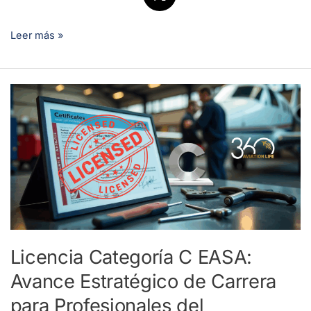
Leer más »
Licencia
Categoría
C
EASA:
Avance
Estratégico
de
Carrera
para
Licencia Categoría C EASA:
Profesionales
Avance Estratégico de Carrera
del
Mantenimiento
para Profesionales del