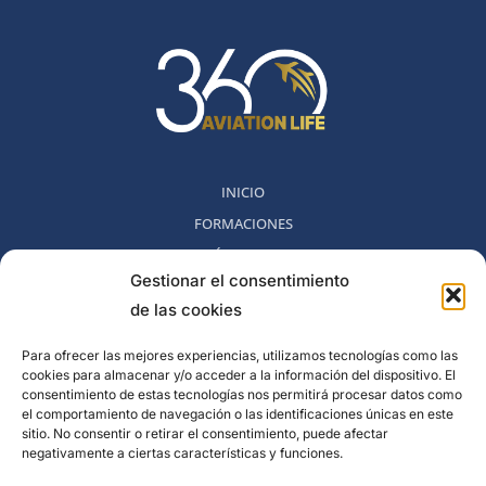
INICIO
FORMACIONES
MÉTODO 360
Gestionar el consentimiento
COMUNIDAD
de las cookies
NOSOTROS
BLOG
Para ofrecer las mejores experiencias, utilizamos tecnologías como las
cookies para almacenar y/o acceder a la información del dispositivo. El
CONTACTO
consentimiento de estas tecnologías nos permitirá procesar datos como
POLITICA DE DESESTIMIENTO
el comportamiento de navegación o las identificaciones únicas en este
sitio. No consentir o retirar el consentimiento, puede afectar
negativamente a ciertas características y funciones.
Rambla del Celler, 131. Local 2, San Cugat del Valles, Barcelona,