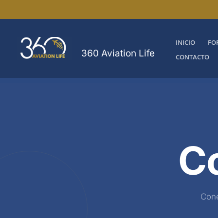
Ir
al
contenido
INICIO
FO
360 Aviation Life
CONTACTO
C
Cone