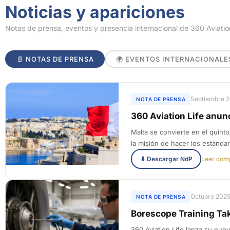
Noticias y apariciones
Notas de prensa, eventos y presencia internacional de 360 Aviatio
📄 NOTAS DE PRENSA
🌍 EVENTOS INTERNACIONALE
Septiembre 
NOTA DE PRENSA
360 Aviation Life anu
Malta se convierte en el quint
la misión de hacer los estánda
⬇ Descargar NdP
Leer com
Octubre 202
NOTA DE PRENSA
Borescope Training Tak
360 Aviation Life lanza su nu