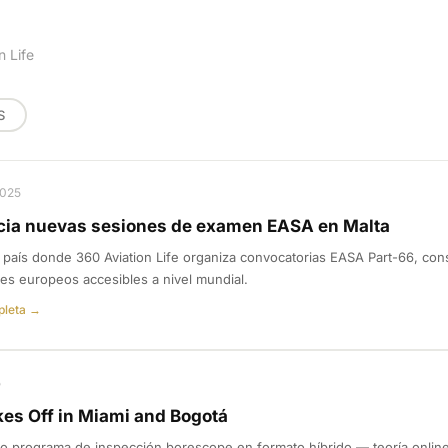
n Life
S
2025
ncia nuevas sesiones de examen EASA en Malta
o país donde 360 Aviation Life organiza convocatorias EASA Part-66, co
res europeos accesibles a nivel mundial.
pleta →
5
es Off in Miami and Bogotá
evo programa de inspección borescope en formato híbrido — teoría onli