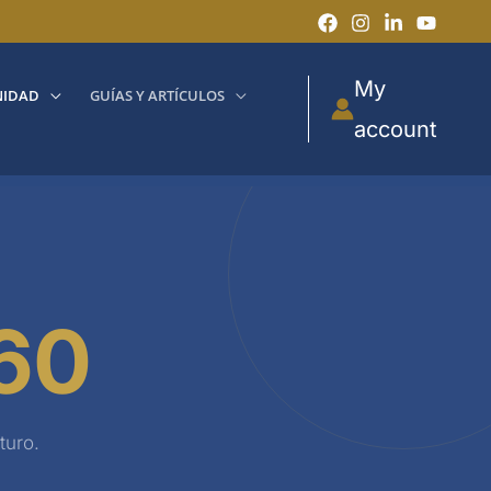
My
IDAD
GUÍAS Y ARTÍCULOS
account
60
turo.