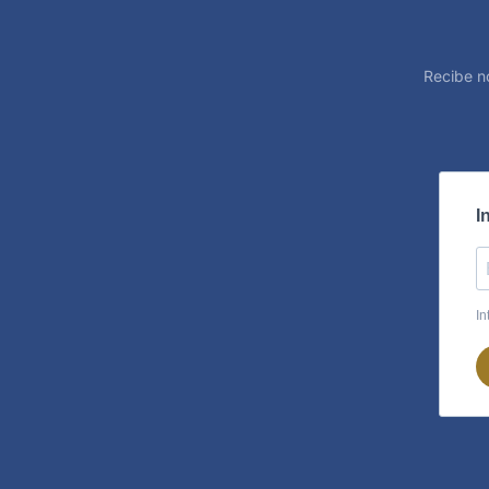
Recibe n
I
In