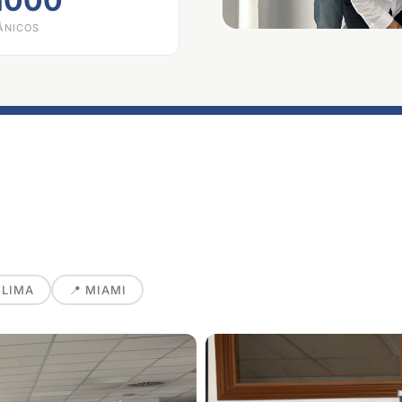
1000
ÁNICOS
 LIMA
📍 MIAMI