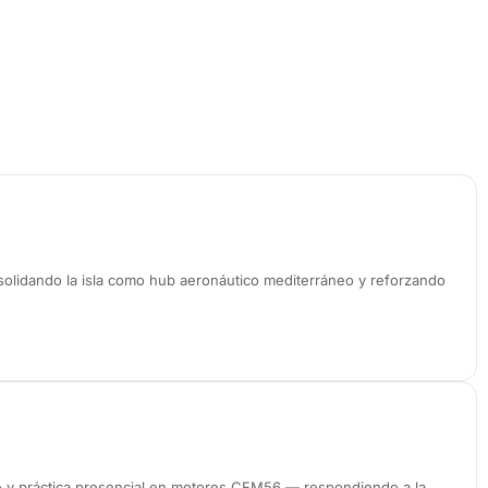
nsolidando la isla como hub aeronáutico mediterráneo y reforzando
ne y práctica presencial en motores CFM56 — respondiendo a la