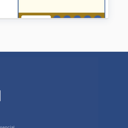
l
sencial.