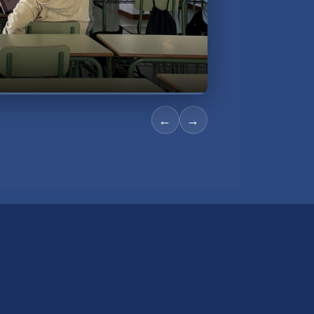
Bogotá, Colo
←
→