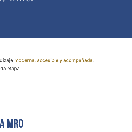
dizaje
moderna, accesible y acompañada
,
ada etapa.
va MRO