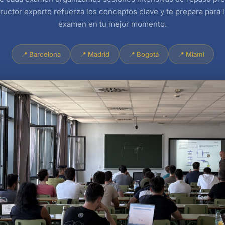
ructor experto refuerza los conceptos clave y te prepara para l
examen en tu mejor momento.
📍 Barcelona
📍 Madrid
📍 Bogotá
📍 Miami