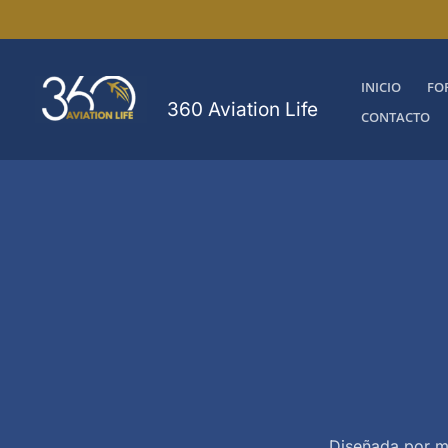
Ir
al
contenido
INICIO
FO
360 Aviation Life
CONTACTO
Diseñada por me