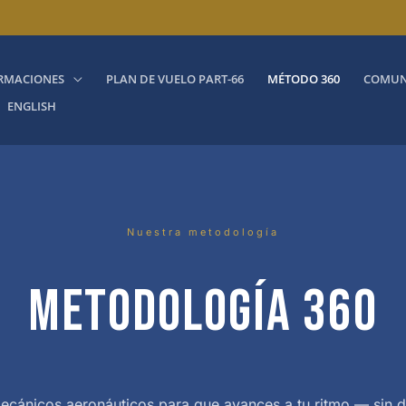
RMACIONES
PLAN DE VUELO PART-66
MÉTODO 360
COMUN
ENGLISH
Nuestra metodología
METODOLOGÍA 360
cánicos aeronáuticos para que avances a tu ritmo — sin de