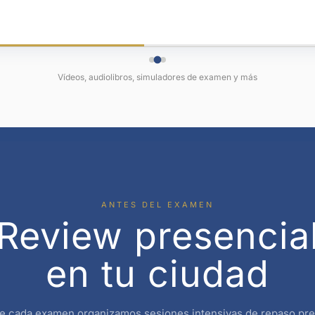
Vídeos, audiolibros, simuladores de examen y más
ANTES DEL EXAMEN
Review presencia
en tu ciudad
e cada examen organizamos sesiones intensivas de repaso pre