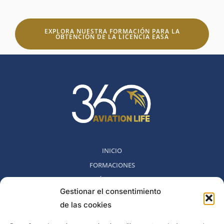
EXPLORA NUESTRA FORMACIÓN PARA LA
OBTENCIÓN DE LA LICENCIA EASA
INICIO
FORMACIONES
MÉTODO 360
Gestionar el consentimiento
COMUNIDAD
de las cookies
NOSOTROS
BLOG