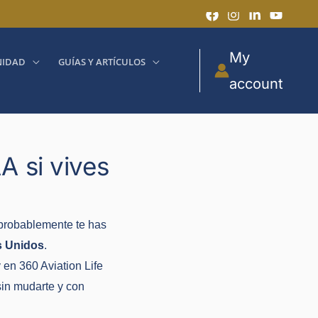
My
IDAD
GUÍAS Y ARTÍCULOS
account
A si vives
 probablemente te has
s Unidos
.
y en 360 Aviation Life
sin mudarte y con