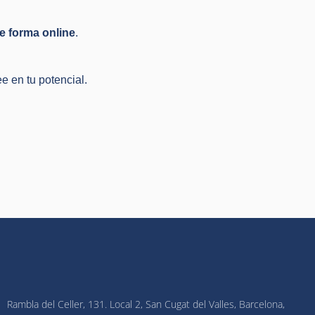
de forma online
.
 en tu potencial.
Rambla del Celler, 131. Local 2, San Cugat del Valles, Barcelona,