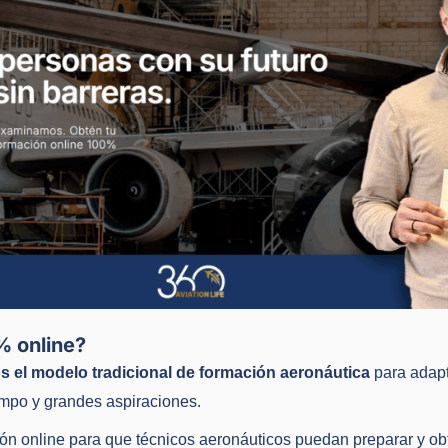
% online?
 el modelo tradicional de formación aeronáutica
para adapt
empo y grandes aspiraciones.
n online para que técnicos aeronáuticos puedan preparar y ob