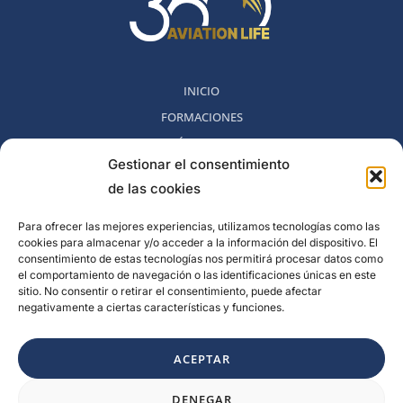
INICIO
FORMACIONES
MÉTODO 360
Gestionar el consentimiento
COMUNIDAD
de las cookies
NOSOTROS
BLOG
Para ofrecer las mejores experiencias, utilizamos tecnologías como las
cookies para almacenar y/o acceder a la información del dispositivo. El
CONTACTO
consentimiento de estas tecnologías nos permitirá procesar datos como
POLITICA DE DESESTIMIENTO
el comportamiento de navegación o las identificaciones únicas en este
sitio. No consentir o retirar el consentimiento, puede afectar
negativamente a ciertas características y funciones.
Rambla del Celler, 131. Local 2, San Cugat del Valles, Barcelona,
España
ACEPTAR
F
I
L
Y
DENEGAR
a
n
i
o