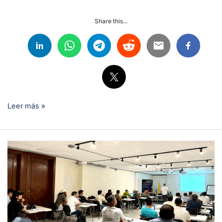
Share this...
Leer más »
¿Cómo
es
estudiar
mantenimiento
aeronáutico
100%