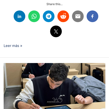
Share this...
Leer más »
Exámenes
EASA
Parte-
66:
Riesgos
y
Soluciones