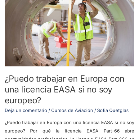
en
Europa
con
una
licencia
EASA
si
no
soy
europeo?
¿Puedo trabajar en Europa con
una licencia EASA si no soy
europeo?
Deja un comentario
/
Cursos de Aviación
/
Sofia Quetglas
¿Puedo trabajar en Europa con una licencia EASA si no soy
europeo? Por qué la licencia EASA Part-66 abre