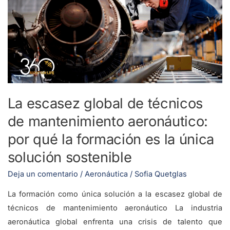
global
de
técnicos
de
mantenimiento
aeronáutico:
por
La escasez global de técnicos
qué
de mantenimiento aeronáutico:
la
formación
por qué la formación es la única
es
solución sostenible
la
Deja un comentario
/
Aeronáutica
/
Sofia Quetglas
única
solución
La formación como única solución a la escasez global de
sostenible
técnicos de mantenimiento aeronáutico La industria
aeronáutica global enfrenta una crisis de talento que