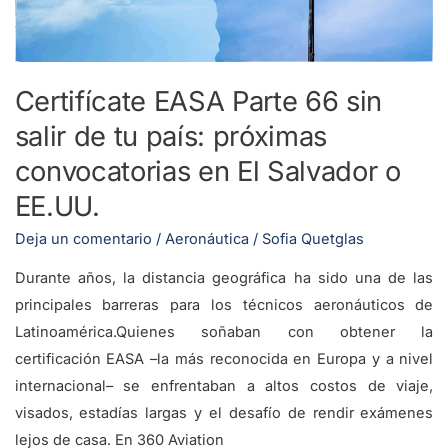
de
tu
país:
próximas
Certifícate EASA Parte 66 sin
convocatorias
salir de tu país: próximas
en
El
convocatorias en El Salvador o
Salvador
EE.UU.
o
Deja un comentario
/
Aeronáutica
/
Sofia Quetglas
EE.UU.
Durante años, la distancia geográfica ha sido una de las
principales barreras para los técnicos aeronáuticos de
Latinoamérica.Quienes soñaban con obtener la
certificación EASA –la más reconocida en Europa y a nivel
internacional– se enfrentaban a altos costos de viaje,
visados, estadías largas y el desafío de rendir exámenes
lejos de casa. En 360 Aviation