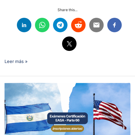
Share this...
Leer más »
Certifícate
EASA
Parte
66
sin
salir