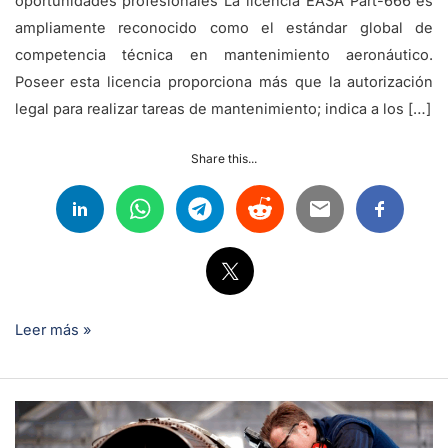
oportunidades profesionales La licencia EASA Part-666 es
ampliamente reconocido como el estándar global de
competencia técnica en mantenimiento aeronáutico.
Poseer esta licencia proporciona más que la autorización
legal para realizar tareas de mantenimiento; indica a los […]
Share this...
Leer más »
La
escasez