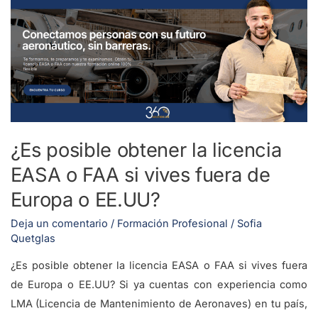
posible
obtener
la
licencia
EASA
o
FAA
si
¿Es posible obtener la licencia
vives
EASA o FAA si vives fuera de
fuera
de
Europa o EE.UU?
Europa
Deja un comentario
/
Formación Profesional
/
Sofia
o
Quetglas
EE.UU?
¿Es posible obtener la licencia EASA o FAA si vives fuera
de Europa o EE.UU? Si ya cuentas con experiencia como
LMA (Licencia de Mantenimiento de Aeronaves) en tu país,