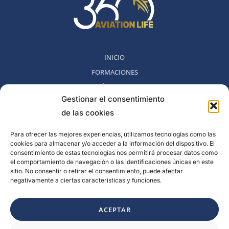
INICIO
FORMACIONES
MÉTODO 360
Gestionar el consentimiento
COMUNIDAD
de las cookies
NOSOTROS
BLOG
Para ofrecer las mejores experiencias, utilizamos tecnologías como las
cookies para almacenar y/o acceder a la información del dispositivo. El
CONTACTO
consentimiento de estas tecnologías nos permitirá procesar datos como
POLITICA DE DESESTIMIENTO
el comportamiento de navegación o las identificaciones únicas en este
sitio. No consentir o retirar el consentimiento, puede afectar
negativamente a ciertas características y funciones.
Rambla del Celler, 131. Local 2, San Cugat del Valles, Barcelona,
España
ACEPTAR
F
I
L
Y