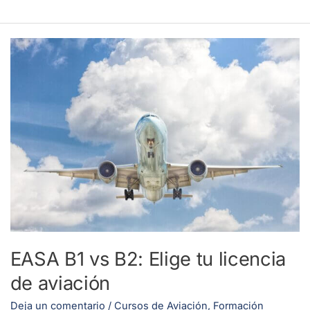
EASA
B1
vs
B2:
Elige
tu
licencia
de
aviación
EASA B1 vs B2: Elige tu licencia
de aviación
Deja un comentario
/
Cursos de Aviación
,
Formación