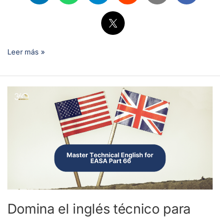
Leer más »
Domina
el
inglés
técnico
para
EASA
Parte
66
Domina el inglés técnico para