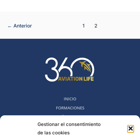
←
Anterior
1
2
INICIO
FORMACIONES
MÉTODO 360
Gestionar el consentimiento
COMUNIDAD
de las cookies
NOSOTROS