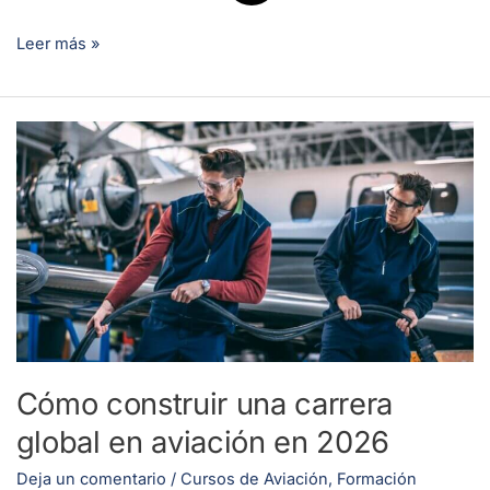
Leer más »
Cómo
construir
una
carrera
global
en
aviación
en
2026
Cómo construir una carrera
global en aviación en 2026
Deja un comentario
/
Cursos de Aviación
,
Formación