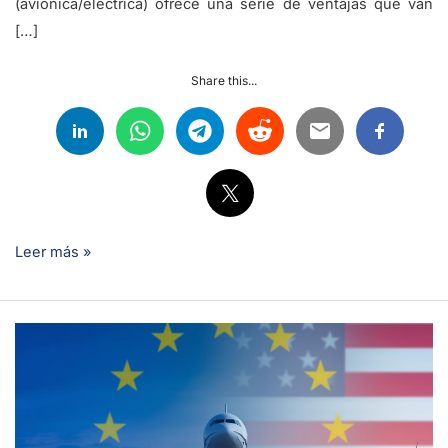
(aviónica/eléctrica) ofrece una serie de ventajas que van
[…]
Share this...
Leer más »
Licencia
de
piloto
EASA
vs