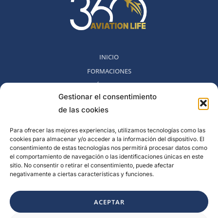
INICIO
FORMACIONES
MÉTODO 360
Gestionar el consentimiento
COMUNIDAD
de las cookies
NOSOTROS
BLOG
Para ofrecer las mejores experiencias, utilizamos tecnologías como las
cookies para almacenar y/o acceder a la información del dispositivo. El
CONTACTO
consentimiento de estas tecnologías nos permitirá procesar datos como
POLITICA DE DESESTIMIENTO
el comportamiento de navegación o las identificaciones únicas en este
sitio. No consentir o retirar el consentimiento, puede afectar
negativamente a ciertas características y funciones.
Rambla del Celler, 131. Local 2, San Cugat del Valles, Barcelona,
España
ACEPTAR
F
I
L
Y