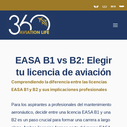
Ir
al
MAI
contenido
MEN
EASA B1 vs B2: Elegir
tu licencia de aviación
Comprendiendo la diferencia entre las licencias
EASA B1 y B2 y sus implicaciones profesionales
Para los aspirantes a profesionales del mantenimiento
aeronáutico, decidir entre una licencia EASA B1 y una
B2 es un paso crucial para formar una carrera a largo