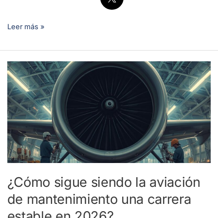
Leer más »
¿Cómo
sigue
siendo
la
aviación
de
mantenimiento
una
carrera
¿Cómo sigue siendo la aviación
estable
de mantenimiento una carrera
en
2026?
estable en 2026?