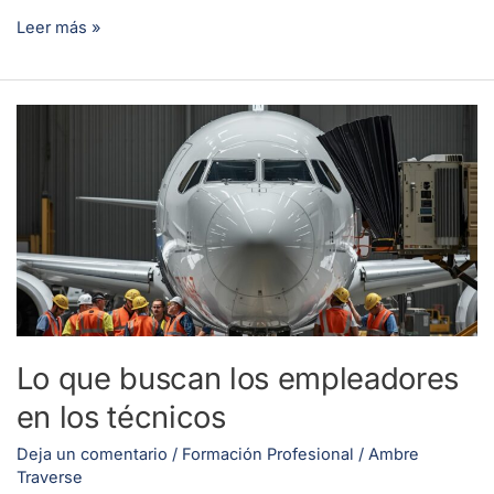
Leer más »
Lo
que
buscan
los
empleadores
en
los
técnicos
Lo que buscan los empleadores
en los técnicos
Deja un comentario
/
Formación Profesional
/
Ambre
Traverse