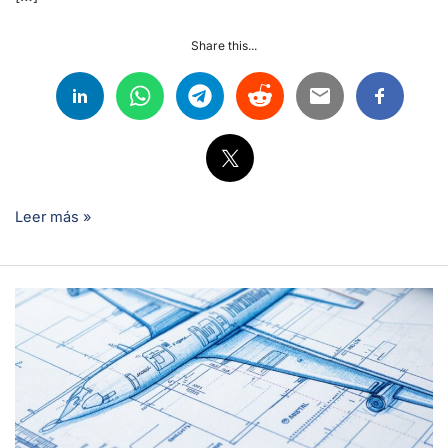
Share this...
Leer más »
Módulos
EASA
Part-
66
para
tu