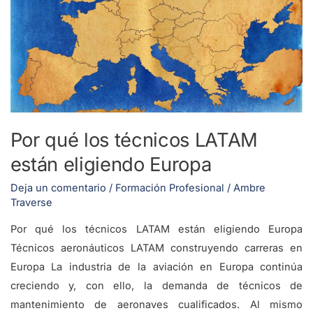
los
técnicos
LATAM
están
eligiendo
Europa
Por qué los técnicos LATAM
están eligiendo Europa
Deja un comentario
/
Formación Profesional
/
Ambre
Traverse
Por qué los técnicos LATAM están eligiendo Europa
Técnicos aeronáuticos LATAM construyendo carreras en
Europa La industria de la aviación en Europa continúa
creciendo y, con ello, la demanda de técnicos de
mantenimiento de aeronaves cualificados. Al mismo