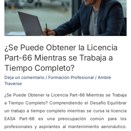
la
Licencia
Part-
66
Mientras
se
¿Se Puede Obtener la Licencia
Trabaja
Part-66 Mientras se Trabaja a
a
Tiempo
Tiempo Completo?
Completo?
Deja un comentario
/
Formación Profesional
/
Ambre
Traverse
¿Se Puede Obtener la Licencia Part-66 Mientras se Trabaja
a Tiempo Completo? Comprendiendo el Desafío Equilibrar
un trabajo a tiempo completo mientras se cursa la licencia
EASA Part-66 es una preocupación común para los
profesionales y aspirantes al mantenimiento aeronáutico.