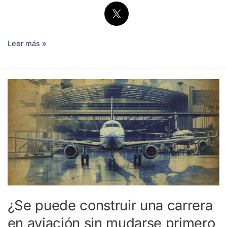
Leer más »
¿Se
puede
construir
una
carrera
en
aviación
sin
mudarse
¿Se puede construir una carrera
primero
en aviación sin mudarse primero
a