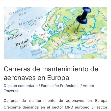
Carreras
de
mantenimiento
de
aeronaves
en
Europa
Carreras de mantenimiento de
aeronaves en Europa
Deja un comentario
/
Formación Profesional
/
Ambre
Traverse
Carreras de mantenimiento de aeronaves en Europa
Creciente demanda en el sector MRO europeo El sector