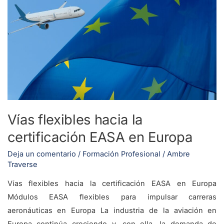
Vías
flexibles
hacia
la
certificación
EASA
en
Europa
Vías flexibles hacia la
certificación EASA en Europa
Deja un comentario
/
Formación Profesional
/
Ambre
Traverse
Vías flexibles hacia la certificación EASA en Europa
Módulos EASA flexibles para impulsar carreras
aeronáuticas en Europa La industria de la aviación en