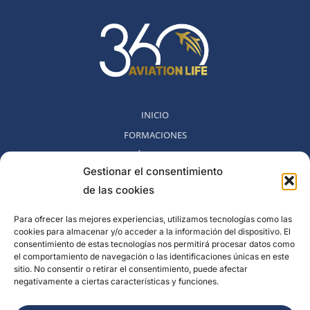
INICIO
FORMACIONES
MÉTODO 360
Gestionar el consentimiento
COMUNIDAD
de las cookies
NOSOTROS
BLOG
Para ofrecer las mejores experiencias, utilizamos tecnologías como las
cookies para almacenar y/o acceder a la información del dispositivo. El
CONTACTO
consentimiento de estas tecnologías nos permitirá procesar datos como
POLITICA DE DESESTIMIENTO
el comportamiento de navegación o las identificaciones únicas en este
sitio. No consentir o retirar el consentimiento, puede afectar
negativamente a ciertas características y funciones.
Rambla del Celler, 131. Local 2, San Cugat del Valles, Barcelona,