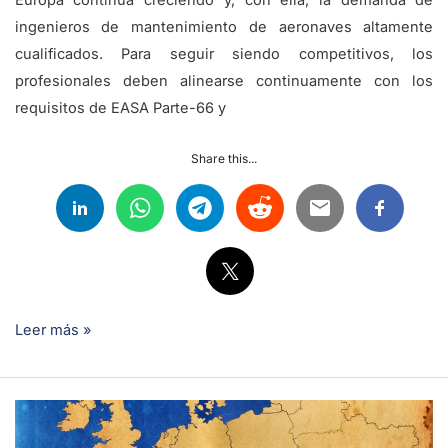
Europa continúa creciendo y, con ella, la demanda de
ingenieros de mantenimiento de aeronaves altamente
cualificados. Para seguir siendo competitivos, los
profesionales deben alinearse continuamente con los
requisitos de EASA Parte-66 y
Share this...
Leer más »
Por
qué