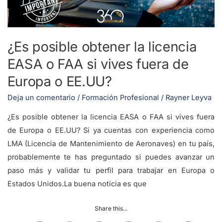
o
FAA
si
¿Es posible obtener la licencia
vives
EASA o FAA si vives fuera de
fuera
de
Europa o EE.UU?
Europa
Deja un comentario
/
Formación Profesional
/
Rayner Leyva
o
EE.UU?
¿Es posible obtener la licencia EASA o FAA si vives fuera
de Europa o EE.UU? Si ya cuentas con experiencia como
LMA (Licencia de Mantenimiento de Aeronaves) en tu país,
probablemente te has preguntado si puedes avanzar un
paso más y validar tu perfil para trabajar en Europa o
Estados Unidos.La buena noticia es que
Share this...