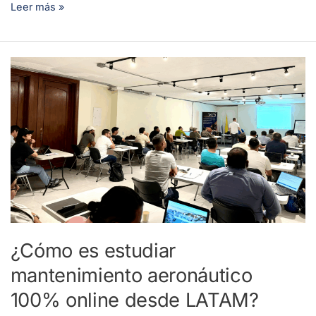
Leer más »
¿Cómo
es
estudiar
mantenimiento
aeronáutico
100%
online
desde
LATAM?
¿Cómo es estudiar
mantenimiento aeronáutico
100% online desde LATAM?