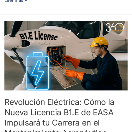
Leer más »
Revolución
Eléctrica:
Cómo
la
Nueva
Licencia
B1.E
de
EASA
Impulsará
Revolución Eléctrica: Cómo la
tu
Nueva Licencia B1.E de EASA
Carrera
en
Impulsará tu Carrera en el
el