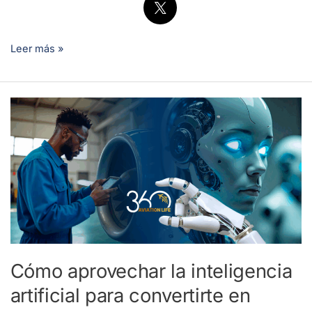
Leer más »
Cómo
aprovechar
la
inteligencia
artificial
para
convertirte
en
mecánico
Cómo aprovechar la inteligencia
de
artificial para convertirte en
avión