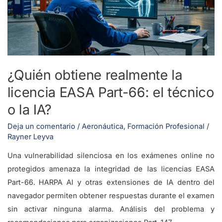
EASA
Part-
66:
el
técnico
¿Quién obtiene realmente la
o
licencia EASA Part-66: el técnico
la
o la IA?
IA?
Deja un comentario
/
Aeronáutica
,
Formación Profesional
/
Rayner Leyva
Una vulnerabilidad silenciosa en los exámenes online no
protegidos amenaza la integridad de las licencias EASA
Part-66. HARPA AI y otras extensiones de IA dentro del
navegador permiten obtener respuestas durante el examen
sin activar ninguna alarma. Análisis del problema y