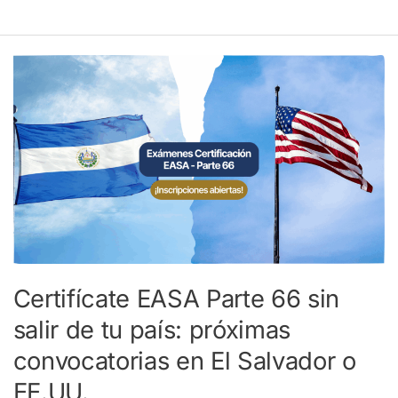
Certifícate
EASA
Parte
66
sin
salir
de
tu
país:
próximas
Certifícate EASA Parte 66 sin
convocatorias
salir de tu país: próximas
en
El
convocatorias en El Salvador o
Salvador
EE.UU.