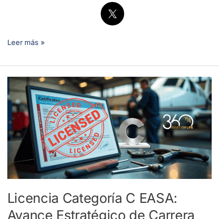
Leer más »
Licencia
Categoría
C
EASA:
Avance
Estratégico
de
Carrera
para
Licencia Categoría C EASA:
Profesionales
Avance Estratégico de Carrera
del