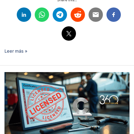
Leer más »
Licencia
Categoría
C
EASA:
Avance
Estratégico
de
Carrera