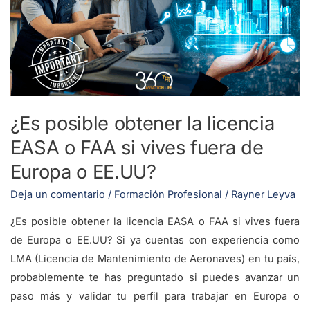
la
licencia
EASA
o
FAA
si
¿Es posible obtener la licencia
vives
EASA o FAA si vives fuera de
fuera
de
Europa o EE.UU?
Europa
Deja un comentario
/
Formación Profesional
/
Rayner Leyva
o
EE.UU?
¿Es posible obtener la licencia EASA o FAA si vives fuera
de Europa o EE.UU? Si ya cuentas con experiencia como
LMA (Licencia de Mantenimiento de Aeronaves) en tu país,
probablemente te has preguntado si puedes avanzar un
paso más y validar tu perfil para trabajar en Europa o