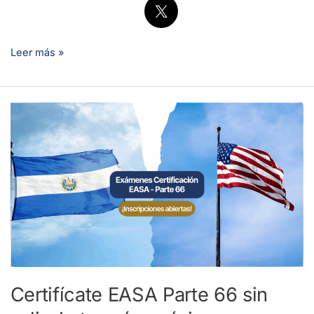
Leer más »
Certifícate
EASA
Parte
66
sin
salir
de
tu
país:
próximas
Certifícate EASA Parte 66 sin
convocatorias