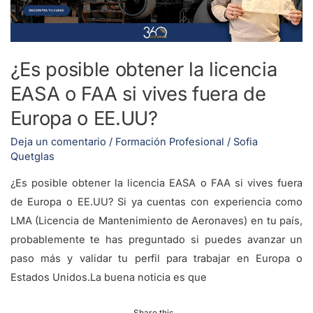
o
FAA
si
¿Es posible obtener la licencia
vives
EASA o FAA si vives fuera de
fuera
de
Europa o EE.UU?
Europa
Deja un comentario
/
Formación Profesional
/
Sofia
o
Quetglas
EE.UU?
¿Es posible obtener la licencia EASA o FAA si vives fuera
de Europa o EE.UU? Si ya cuentas con experiencia como
LMA (Licencia de Mantenimiento de Aeronaves) en tu país,
probablemente te has preguntado si puedes avanzar un
paso más y validar tu perfil para trabajar en Europa o
Estados Unidos.La buena noticia es que
Share this...