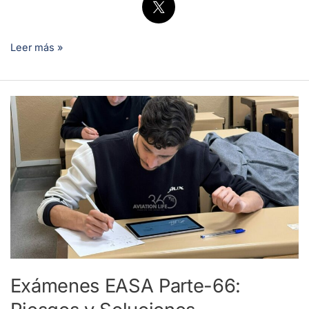
Leer más »
Exámenes
EASA
Parte-
66:
Riesgos
y
Soluciones
Exámenes EASA Parte-66: