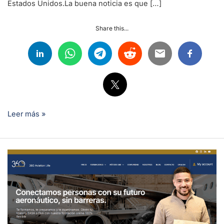
Estados Unidos.La buena noticia es que […]
Share this...
Leer más »
¿Es
posible
obtener
la
licencia
EASA