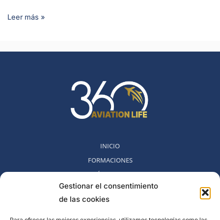
Leer más »
INICIO
FORMACIONES
MÉTODO 360
Gestionar el consentimiento
COMUNIDAD
de las cookies
NOSOTROS
BLOG
Para ofrecer las mejores experiencias, utilizamos tecnologías como las