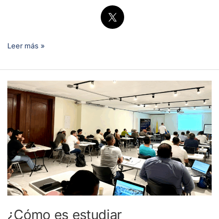
Leer más »
¿Cómo
es
estudiar
mantenimiento
aeronáutico
100%
online
desde
LATAM?
¿Cómo es estudiar