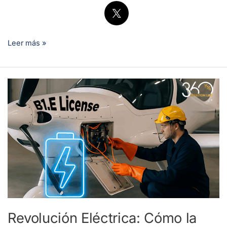
Leer más »
Revolución
Eléctrica:
Cómo
la
Nueva
Licencia
B1.E
de
EASA
Impulsará
Revolución Eléctrica: Cómo la
tu