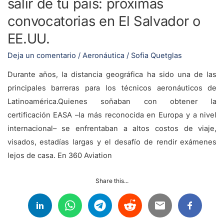
salir de tu país: próximas
en
El
convocatorias en El Salvador o
Salvador
EE.UU.
o
Deja un comentario
/
Aeronáutica
/
Sofia Quetglas
EE.UU.
Durante años, la distancia geográfica ha sido una de las
principales barreras para los técnicos aeronáuticos de
Latinoamérica.Quienes soñaban con obtener la
certificación EASA –la más reconocida en Europa y a nivel
internacional– se enfrentaban a altos costos de viaje,
visados, estadías largas y el desafío de rendir exámenes
lejos de casa. En 360 Aviation
Share this...