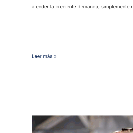
atender la creciente demanda, simplemente n
Leer más »
¿Nos
vemos