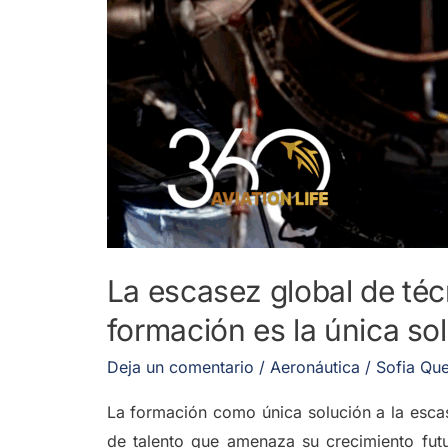
qué
la
formación
es
la
única
solución
sostenible
La escasez global de téc
formación es la única so
Deja un comentario
/
Aeronáutica
/
Sofia Que
La formación como única solución a la escas
de talento que amenaza su crecimiento futu