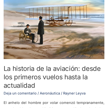
la
aviación:
desde
los
primeros
vuelos
hasta
la
actualidad
La historia de la aviación: desde
los primeros vuelos hasta la
actualidad
Deja un comentario
/
Aeronáutica
/
Rayner Leyva
El anhelo del hombre por volar comenzó tempranamente,