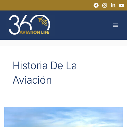
Ir
al
MAI
contenido
MEN
Historia De La
Aviación
La
historia
de