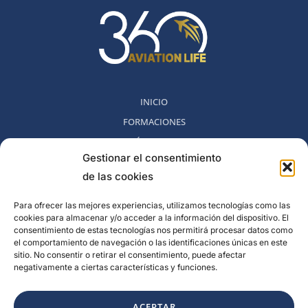
INICIO
FORMACIONES
MÉTODO 360
Gestionar el consentimiento
COMUNIDAD
de las cookies
NOSOTROS
BLOG
Para ofrecer las mejores experiencias, utilizamos tecnologías como las
cookies para almacenar y/o acceder a la información del dispositivo. El
CONTACTO
consentimiento de estas tecnologías nos permitirá procesar datos como
POLITICA DE DESESTIMIENTO
el comportamiento de navegación o las identificaciones únicas en este
sitio. No consentir o retirar el consentimiento, puede afectar
negativamente a ciertas características y funciones.
Rambla del Celler, 131. Local 2, San Cugat del Valles, Barcelona,
España
ACEPTAR