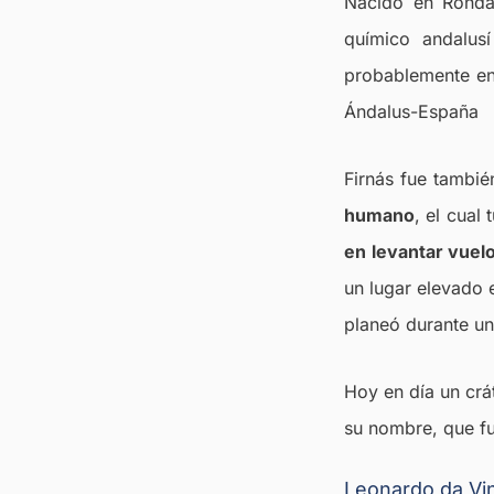
Nacido en Ronda
químico andalusí
probablemente en 
Ándalus-España
Firnás fue tambié
humano
, el cual
en levantar vuel
un lugar elevado 
planeó durante un
Hoy en día un crá
su nombre, que f
Leonardo da Vin