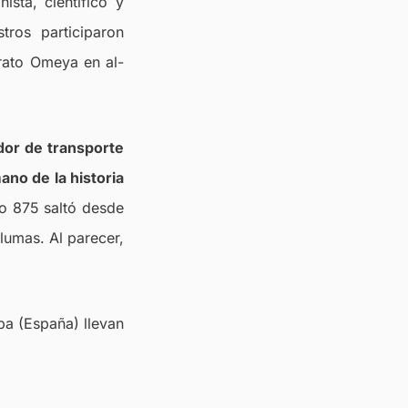
sta, científico y
tros participaron
irato Omeya en al-
dor de transporte
ano de la historia
ño 875 saltó desde
lumas. Al parecer,
ba (España) llevan