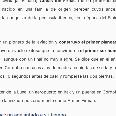
 (Málaga, España)
Abbás Ibn Firnás
fue un proto-humani
 nacido en una familia de origen bereber cuyos ances
la conquista de la península ibérica, en la época del Em
n un pionero de la aviación y
construyó el primer planea
 tuvo un vuelo exitoso que lo convirtió en
el primer ser hum
o
, aunque con un final no muy alegre.
Se dice que en el a
en Córdoba con unas alas de madera cubiertas de seda y p
os 10 segundos antes de caer y romperse las dos piernas.
ter de la Luna, un aeropuerto en Irak​ y un puente en Córdo
ue latinizado posteriormente como Armen Firman.
ci: un adelantado a su tiempo