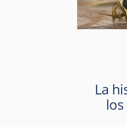
La hi
los