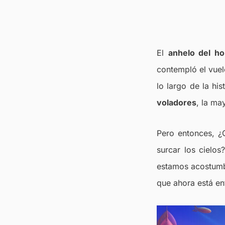
El
anhelo del h
contempló el vuel
lo largo de la hi
voladores
, la ma
Pero entonces, ¿C
surcar los cielos
estamos acostumbr
que ahora está ent