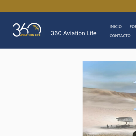
Ir
al
contenido
INICIO
FO
360 Aviation Life
CONTACTO