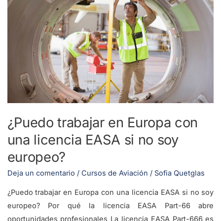
Europa
con
una
licencia
EASA
si
no
soy
europeo?
¿Puedo trabajar en Europa con
una licencia EASA si no soy
europeo?
Deja un comentario
/
Cursos de Aviación
/
Sofia Quetglas
¿Puedo trabajar en Europa con una licencia EASA si no soy
europeo? Por qué la licencia EASA Part-66 abre
oportunidades profesionales La licencia EASA Part-666 es