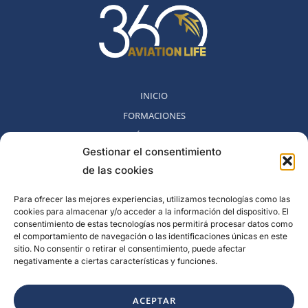
INICIO
FORMACIONES
MÉTODO 360
Gestionar el consentimiento
COMUNIDAD
de las cookies
NOSOTROS
BLOG
Para ofrecer las mejores experiencias, utilizamos tecnologías como las
cookies para almacenar y/o acceder a la información del dispositivo. El
CONTACTO
consentimiento de estas tecnologías nos permitirá procesar datos como
POLITICA DE DESESTIMIENTO
el comportamiento de navegación o las identificaciones únicas en este
sitio. No consentir o retirar el consentimiento, puede afectar
negativamente a ciertas características y funciones.
Rambla del Celler, 131. Local 2, San Cugat del Valles, Barcelona,
España
ACEPTAR