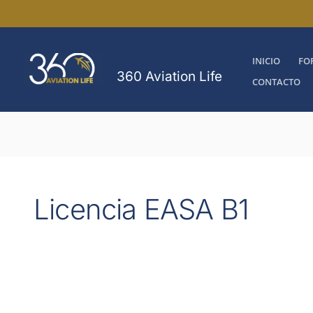
Ir
al
contenido
INICIO
FO
360 Aviation Life
CONTACTO
Paginación
de
Licencia EASA B1
entradas