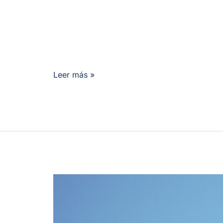
Leer más »
Cómo
están
cambiando