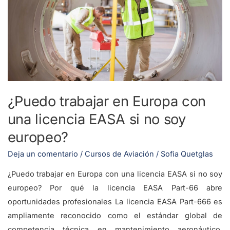
una
licencia
EASA
si
no
soy
europeo?
¿Puedo trabajar en Europa con
una licencia EASA si no soy
europeo?
Deja un comentario
/
Cursos de Aviación
/
Sofia Quetglas
¿Puedo trabajar en Europa con una licencia EASA si no soy
europeo? Por qué la licencia EASA Part-66 abre
oportunidades profesionales La licencia EASA Part-666 es
ampliamente reconocido como el estándar global de
competencia técnica en mantenimiento aeronáutico.