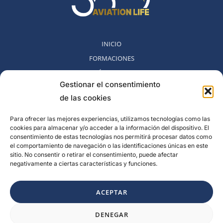
INICIO
FORMACIONES
MÉTODO 360
Gestionar el consentimiento
COMUNIDAD
de las cookies
NOSOTROS
BLOG
Para ofrecer las mejores experiencias, utilizamos tecnologías como las
cookies para almacenar y/o acceder a la información del dispositivo. El
CONTACTO
consentimiento de estas tecnologías nos permitirá procesar datos como
POLITICA DE DESESTIMIENTO
el comportamiento de navegación o las identificaciones únicas en este
sitio. No consentir o retirar el consentimiento, puede afectar
negativamente a ciertas características y funciones.
Rambla del Celler, 131. Local 2, San Cugat del Valles, Barcelona,
España
ACEPTAR
F
I
L
Y
DENEGAR
a
n
i
o
c
s
n
u