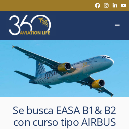
Ir
al
MAI
contenido
MEN
Se busca EASA B1& B2
con curso tipo AIRBUS