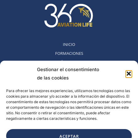
INICIO
FORMACIONES
MÉTODO 360
Gestionar el consentimiento
COMUNIDAD
de las cookies
NOSOTROS
BLOG
Para ofrecer las mejores experiencias, utilizamos tecnologías como las
cookies para almacenar y/o acceder a la información del dispositivo. El
CONTACTO
consentimiento de estas tecnologías nos permitirá procesar datos como
POLITICA DE DESESTIMIENTO
el comportamiento de navegación o las identificaciones únicas en este
sitio. No consentir o retirar el consentimiento, puede afectar
negativamente a ciertas características y funciones.
Rambla del Celler, 131. Local 2, San Cugat del Valles, Barcelona,
España
ACEPTAR