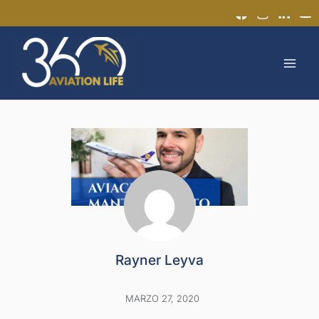
Ir
al
MAI
contenido
MEN
Rayner Leyva
MARZO 27, 2020