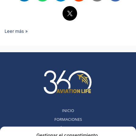
Leer más »
INICIO
FORMACIONES
MÉTODO 360
Gestionar el consentimiento