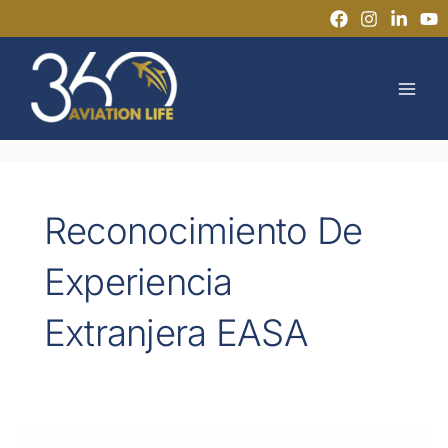
Ir
al
MAI
contenido
MEN
Reconocimiento De
Experiencia
Extranjera EASA
¿Pueden