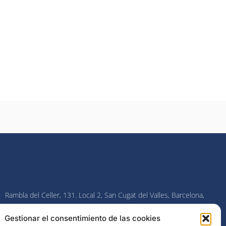
Rambla del Celler, 131. Local 2, San Cugat del Valles, Barcelona,
España
Gestionar el consentimiento de las cookies