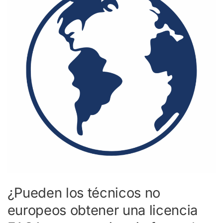
no
europeos
obtener
una
licencia
EASA
con
experiencia
fuera
de
Europa?
¿Pueden los técnicos no
europeos obtener una licencia