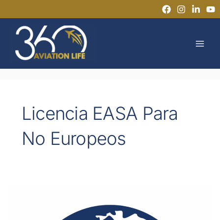
Ir
al
MAI
contenido
MEN
Licencia EASA Para
No Europeos
¿Pueden
los
técnicos