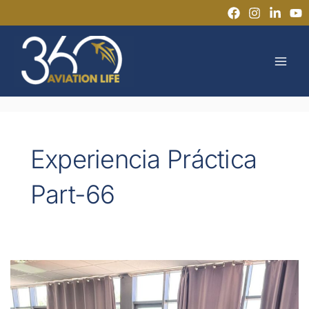
Ir
al
MAI
contenido
MEN
Experiencia Práctica
Part-66
¿Cuántos
años
de