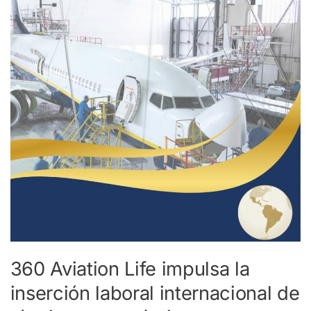
impulsa
la
inserción
laboral
internacional
de
técnicos
aeronáuticos
con
Licencia
EASA
360 Aviation Life impulsa la
inserción laboral internacional de