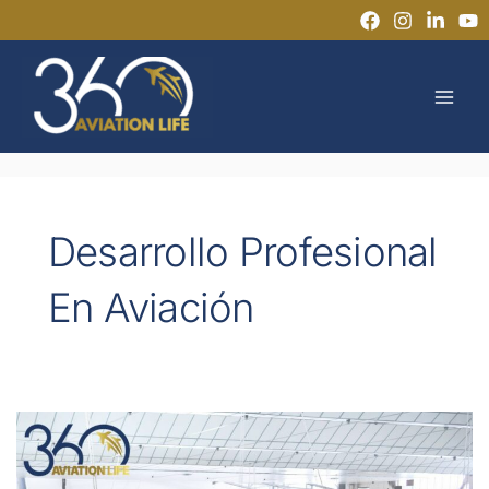
Ir
al
MAI
contenido
MEN
Desarrollo Profesional
En Aviación
360
Aviation
Life