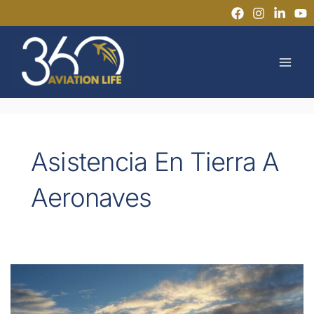
Ir
al
MAI
contenido
MEN
Asistencia En Tierra A
Aeronaves
Formación
en
Asistencia