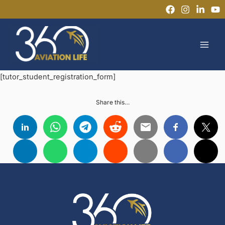
Ir
al
MAI
contenido
MEN
[tutor_student_registration_form]
Share this…