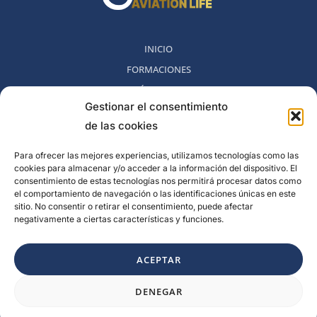
INICIO
FORMACIONES
MÉTODO 360
Gestionar el consentimiento
COMUNIDAD
de las cookies
NOSOTROS
BLOG
Para ofrecer las mejores experiencias, utilizamos tecnologías como las
cookies para almacenar y/o acceder a la información del dispositivo. El
CONTACTO
consentimiento de estas tecnologías nos permitirá procesar datos como
POLITICA DE DESESTIMIENTO
el comportamiento de navegación o las identificaciones únicas en este
sitio. No consentir o retirar el consentimiento, puede afectar
negativamente a ciertas características y funciones.
Rambla del Celler, 131. Local 2, San Cugat del Valles, Barcelona,
España
ACEPTAR
F
I
L
Y
DENEGAR
a
n
i
o
c
s
n
u
e
t
k
t