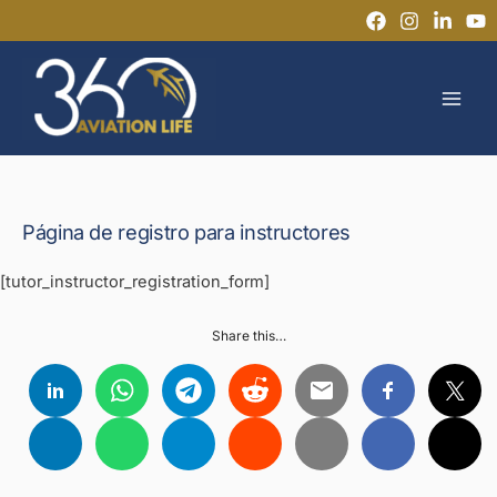
Ir
al
MAI
contenido
MEN
Página de registro para instructores
[tutor_instructor_registration_form]
Share this…