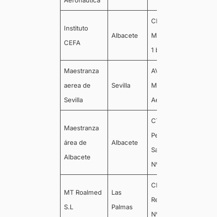
Aeronautica
CL Virrey
Instituto
Albacete
Morcillo Nº
02005
CEFA
1 bj
Maestranza
AV de la
aerea de
Sevilla
Maestranza
41011
Sevilla
Aerea
CT de las
Maestranza
Peñas de
área de
Albacete
02006
San Pedro
Albacete
Nº 3
CL La
MT Roalmed
Las
Restinga,
35250
S.L
Palmas
Nº 1