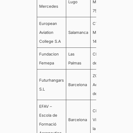
Lugo
Madrid Nº
27002
Mercedes
75
European
CT de
Aviation
Salamanca
Madrid, km
37893
College S.A
14,
Fundacion
Las
CL General
35100
Femepa
Palmas
del Sur
ZO
Futurhangars
Barcelona
Aeroport
08205
S.L
de Sabadell
EFAV –
CL Unió 81,
Escola de
Barcelona
Vilanova y
08800
Formació
la Geltrú