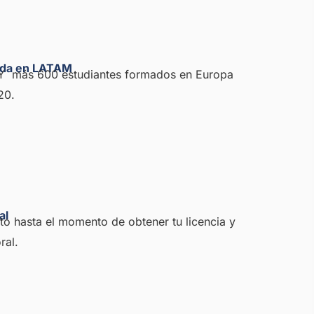
ada en LATAM
Y más 600 estudiantes formados en Europa
20.
al
 hasta el momento de obtener tu licencia y
ral.