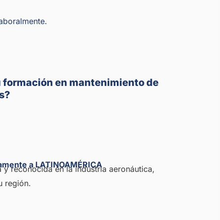
laboralmente.
su formación en mantenimiento de
s?
ctamente a LATINOAMÉRICA
 reconocida en la industria aeronáutica,
u región.