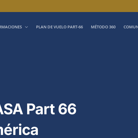
RMACIONES
PLAN DE VUELO PART-66
MÉTODO 360
COMUN
SA Part 66
mérica