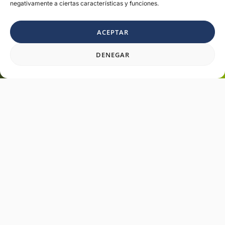
negativamente a ciertas características y funciones.
ACEPTAR
Need a hand?
DENEGAR
Contacto
VISIÓN GENERAL
Mejore sus conocimientos de mantenimiento de
aeronaves con 360 Aviation Life: su camino hacia una
formación sin igual y el éxito profesional.
En 360 Aviation Life, nuestra formación en