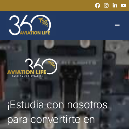
Ir
al
MAI
contenido
MEN
¡Estudia con nosotros
para convertirte en