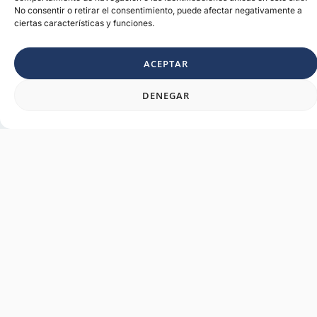
No consentir o retirar el consentimiento, puede afectar negativamente a
ciertas características y funciones.
ACEPTAR
DENEGAR
Información clave
✈️ Formación Teórica del A330
📅
Fecha de inicio:
Por
confirmar
⏳
Duración:
Por confirmar
️ Examen y Prácticas para el