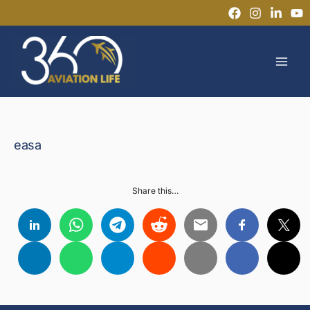
Ir
al
MAI
contenido
MEN
easa
Share this…