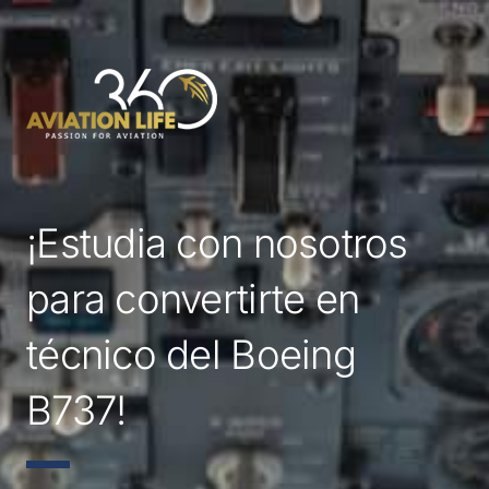
Ir
al
contenido
¡Estudia con nosotros
para convertirte en
técnico del Boeing
B737!