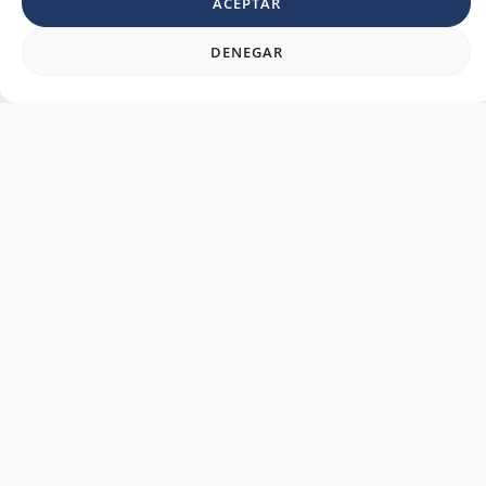
ACEPTAR
DENEGAR
Información clave
Formación Teórica
B737 NG:
Fechas:
Por confirmar
⏳ Duración:
27 días (de lunes a
viernes)
Formación Teórica B737 MAX:
F
echas :
To be confirmed