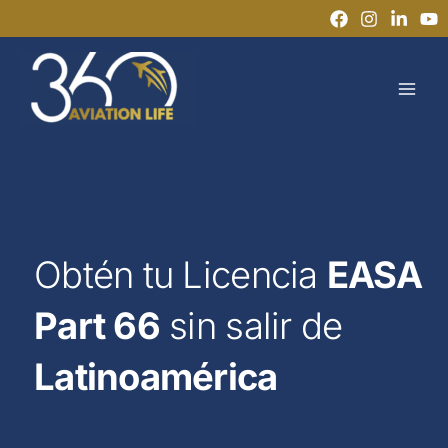
Ir
al
MAI
contenido
MEN
Obtén tu Licencia
EASA
Part 66
sin salir de
Latinoamérica