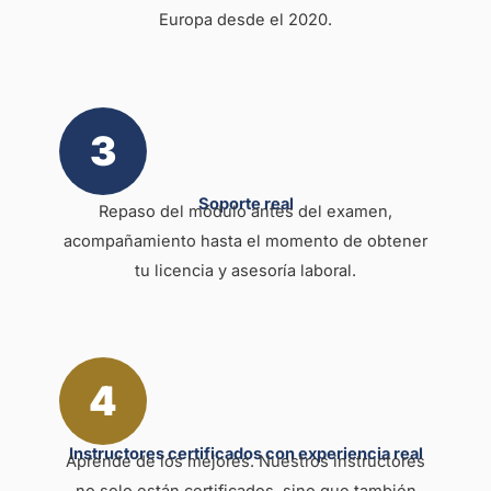
Europa desde el 2020.
3
Soporte real
Repaso del módulo antes del examen,
acompañamiento hasta el momento de obtener
tu licencia y asesoría laboral.
4
Instructores certificados con experiencia real
Aprende de los mejores. Nuestros instructores