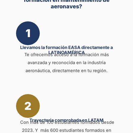
aeronaves?
1
Llevamos la formación EASA directamente a
LATINOAMÉRICA
Te ofrecemos acceso a la formación más
avanzada y reconocida en la industria
aeronáutica, directamente en tu región.
2
Trayectoria comprobada en LATAM
Con más de 100 estudiantes formados desde
2023. Y más 600 estudiantes formados en