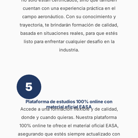
no solo están certificados, sino que también
cuentan con una experiencia práctica en el
campo aeronáutico. Con su conocimiento y
trayectoria, te brindarán formación de calidad,
basada en situaciones reales, para que estés
listo para enfrentar cualquier desafío en la
industria.
5
Plataforma de estudios 100% online con
material oficial EASA
Accede a una formación flexible y de calidad,
donde y cuando quieras. Nuestra plataforma
100% online te ofrece el material oficial EASA,
asegurando que estés siempre actualizado con