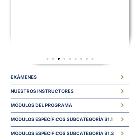
Comunidad
EXÁMENES
exclusiva en
WhatsApp
NUESTROS INSTRUCTORES
MÓDULOS DEL PROGRAMA
Resuelves tus dudas, recibes
noticias y recordatorios
importantes también te conectas
MÓDULOS ESPECÍFICOS SUBCATEGORÍA B1.1
con otros estudiantes de LATAM
y recibes tips de quienes ya
MÓDULOS ESPECÍFICOS SUBCATEGORÍA B1.3
están trabajando en el sector.