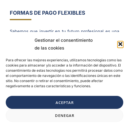
FORMAS DE PAGO FLEXIBLES
Sabemos que invertir en tu futuro profesional es una
decisión importante, por eso te ofrecemos
planes de
Gestionar el consentimiento
pago adaptados a tus posibilidades,
sin comprometer
de las cookies
la calidad de tu formación.
Para ofrecer las mejores experiencias, utilizamos tecnologías como las
cookies para almacenar y/o acceder a la información del dispositivo. El
consentimiento de estas tecnologías nos permitirá procesar datos como
Paquete completo B1 + B2
el comportamiento de navegación o las identificaciones únicas en este
sitio. No consentir o retirar el consentimiento, puede afectar
negativamente a ciertas características y funciones.
Paquete completo B1
ACEPTAR
1
Paquete completo B2
DENEGAR
Inscribirm
Diferencias entre B1 y B2