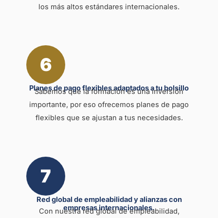
los más altos estándares internacionales.
6
Planes de pago flexibles adaptados a tu bolsillo
Sabemos que la formación es una inversión
importante, por eso ofrecemos planes de pago
flexibles que se ajustan a tus necesidades.
7
Red global de empleabilidad y alianzas con
empresas internacionales.
Con nuestra red global de empleabilidad,