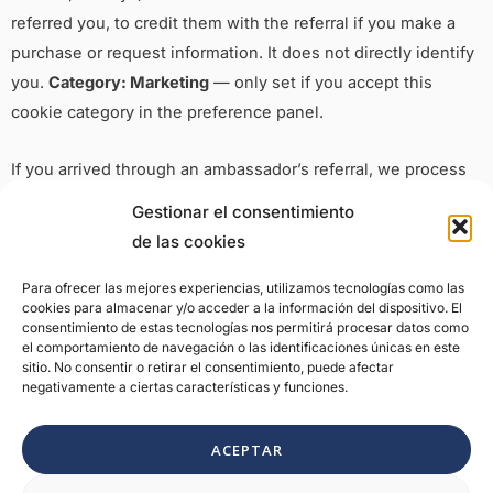
referred you, to credit them with the referral if you make a
purchase or request information. It does not directly identify
you.
Category: Marketing
— only set if you accept this
cookie category in the preference panel.
If you arrived through an ambassador’s referral, we process
the referral code to credit that ambassador and, using
Gestionar el consentimiento
minimised data (a shortened name and the status of your
de las cookies
process — including the pre-purchase status «Pending
purchase» — never your full email, phone number or
Para ofrecer las mejores experiencias, utilizamos tecnologías como las
cookies para almacenar y/o acceder a la información del dispositivo. El
payment data), show them your status. Legal basis:
consentimiento de estas tecnologías nos permitirá procesar datos como
legitimate interest of Aviagroup and of the ambassador in
el comportamiento de navegación o las identificaciones únicas en este
sitio. No consentir o retirar el consentimiento, puede afectar
administering the programme (Art. 6(1)(f) GDPR).
You may
negativamente a ciertas características y funciones.
object to this processing at any time, with no effect on your
purchase or enquiry
, by writing to
ACEPTAR
privacy@360aviationlife.com. More information:
360 Referral