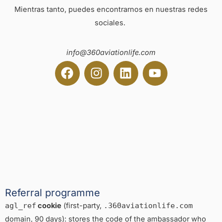
Mientras tanto, puedes encontrarnos en nuestras redes
sociales.
info@360aviationlife.com
F
I
L
Y
a
n
i
o
c
s
n
u
e
t
k
t
b
a
e
u
o
g
d
b
o
r
i
e
k
a
n
m
Referral programme
agl_ref
cookie
(first-party,
.360aviationlife.com
domain, 90 days): stores the code of the ambassador who