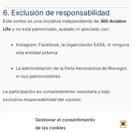
6. Exclusión de responsabilidad
Este sorteo es una iniciativa independiente de
360 Aviation
Life
y no está patrocinado, avalado ni asociado con:
Instagram, Facebook, la organización EASA, ni ninguna
otra entidad externa
La administración de la Feria Aeronáutica de Rionegro
ni sus patrocinadores
La participación es completamente voluntaria y bajo
exclusiva responsabilidad del usuario.
7. Aceptación y modificaciones
Gestionar el consentimiento
La participación en el sorteo implica la
aceptación total e
de las cookies