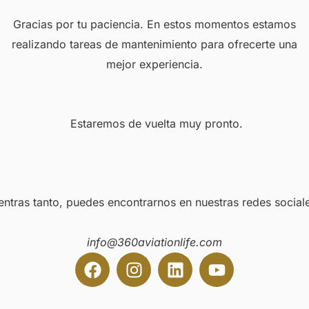
Gracias por tu paciencia. En estos momentos estamos
realizando tareas de mantenimiento para ofrecerte una
mejor experiencia.
Estaremos de vuelta muy pronto.
entras tanto, puedes encontrarnos en nuestras redes social
info@360aviationlife.com
F
I
L
Y
a
n
i
o
c
s
n
u