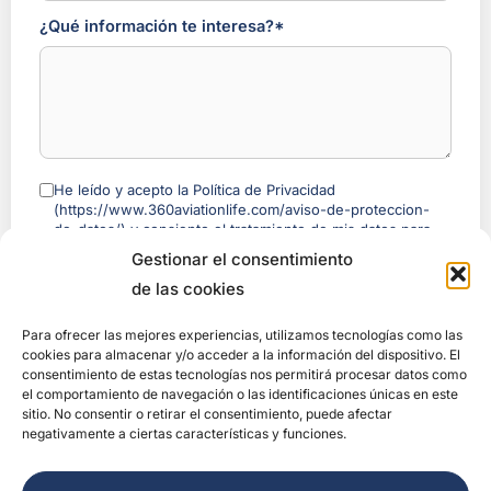
¿Qué información te interesa?*
He leído y acepto la Política de Privacidad
(https://www.360aviationlife.com/aviso-de-proteccion-
de-datos/) y consiento el tratamiento de mis datos para
recibir la información solicitada.
Gestionar el consentimiento
Programa de recomendación
: si llegaste con el enlace de un
de las cookies
embajador 360, trataremos ese dato para atribuirle la
recomendación y le mostraremos el estado de tu proceso —
Para ofrecer las mejores experiencias, utilizamos tecnologías como las
incluso antes de que completes tu compra— (nombre abreviado y
cookies para almacenar y/o acceder a la información del dispositivo. El
estado, nunca tu email completo ni tu teléfono). Base jurídica:
consentimiento de estas tecnologías nos permitirá procesar datos como
interés legítimo (art. 6.1.f RGPD).
el comportamiento de navegación o las identificaciones únicas en este
Puedes oponerte en cualquier momento, sin que esto afecte a tu
sitio. No consentir o retirar el consentimiento, puede afectar
solicitud ni a tu compra
, escribiendo a
negativamente a ciertas características y funciones.
privacy@360aviationlife.com. Más información:
Aviso del
Programa de Recomendación
.