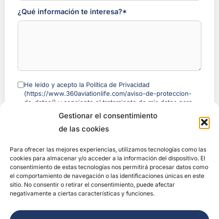
¿Qué información te interesa?*
He leído y acepto la Política de Privacidad
(https://www.360aviationlife.com/aviso-de-proteccion-
de-datos/) y consiento el tratamiento de mis datos para
recibir la información solicitada.
Gestionar el consentimiento
Programa de recomendación
: si llegaste con el enlace de un
de las cookies
embajador 360, trataremos ese dato para atribuirle la
recomendación y le mostraremos el estado de tu proceso —
Para ofrecer las mejores experiencias, utilizamos tecnologías como las
incluso antes de que completes tu compra— (nombre abreviado y
cookies para almacenar y/o acceder a la información del dispositivo. El
estado, nunca tu email completo ni tu teléfono). Base jurídica:
consentimiento de estas tecnologías nos permitirá procesar datos como
interés legítimo (art. 6.1.f RGPD).
el comportamiento de navegación o las identificaciones únicas en este
Puedes oponerte en cualquier momento, sin que esto afecte a tu
sitio. No consentir o retirar el consentimiento, puede afectar
solicitud ni a tu compra
, escribiendo a
negativamente a ciertas características y funciones.
privacy@360aviationlife.com. Más información:
Aviso del
Programa de Recomendación
.